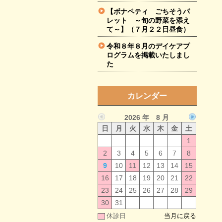
【ボナペティ ごちそうパ
レット ～旬の野菜を添え
て～】（７月２２日昼食）
令和８年８月のデイケアプ
ログラムを掲載いたしまし
た
カレンダー
2026 年 8 月
日
月
火
水
木
金
土
1
2
3
4
5
6
7
8
9
10
11
12
13
14
15
16
17
18
19
20
21
22
23
24
25
26
27
28
29
30
31
休診日
当月に戻る