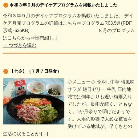
令和３年９月のデイケアプログラムを掲載いたしました
令和３年９月のデイケアプログラムを掲載いたしました。 デイ
ケア月間プログラムの詳細はこちら⇒プログラムR03.9月(PDF
形式･636KB) ８月のプログラム
はこちらから⇒部門紹 […]
→
つづきを読む
【七夕】（７月７日昼食）
◇メニュー◇ 冷やし中華 梅風味
サラダ 短冊ゼリー 牛乳 庄内地
域では例年よりも遅い梅雨入り
でしたが、長雨が続くこともな
く、1か月余りで明けたようで
す。大雨の影響で大変な被害を
受けている地域が、早くもとの
生活に戻ることが […]