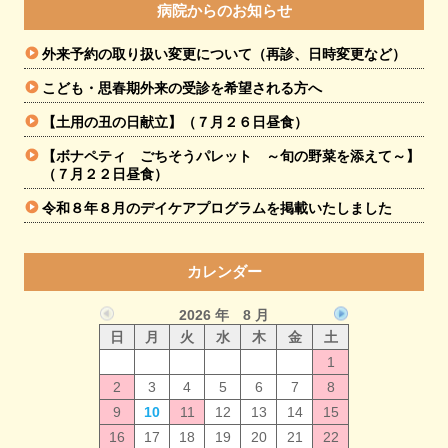
病院からのお知らせ
外来予約の取り扱い変更について（再診、日時変更など）
こども・思春期外来の受診を希望される方へ
【土用の丑の日献立】（７月２６日昼食）
【ボナペティ ごちそうパレット ～旬の野菜を添えて～】
（７月２２日昼食）
令和８年８月のデイケアプログラムを掲載いたしました
カレンダー
2026 年 8 月
日
月
火
水
木
金
土
1
2
3
4
5
6
7
8
9
10
11
12
13
14
15
16
17
18
19
20
21
22