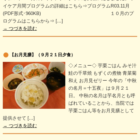
イケア月間プログラムの詳細はこちら⇒プログラムR03.11月
(PDF形式･960KB) １０月のプ
ログラムはこちらから⇒ […]
→
つづきを読む
【お月見膳】（９月２１日夕食）
◇メニュー◇ 芋栗ごはん みそ汁
鮭の千草焼 もずくの煮物 青菜菊
和え お月見ゼリー 今年の「中秋
の名月＝十五夜」は９月２１
日。 中秋の名月は芋名月とも呼
ばれていることから、当院では
芋栗ごはん等をお月見膳として
提供させて […]
→
つづきを読む