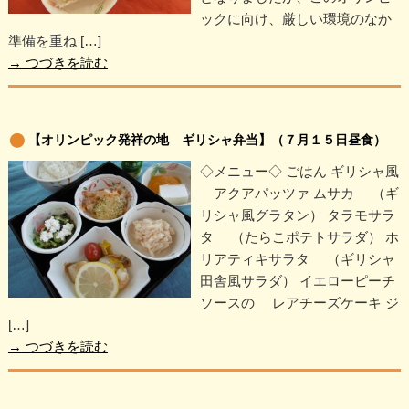
ックに向け、厳しい環境のなか
準備を重ね […]
→
つづきを読む
【オリンピック発祥の地 ギリシャ弁当】（７月１５日昼食）
◇メニュー◇ ごはん ギリシャ風
アクアパッツァ ムサカ （ギ
リシャ風グラタン） タラモサラ
タ （たらこポテトサラダ） ホ
リアティキサラタ （ギリシャ
田舎風サラダ） イエローピーチ
ソースの レアチーズケーキ ジ
[…]
→
つづきを読む