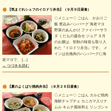
【気まぐれシェフのイロドリ弁当】（９月９日昼食）
◇メニュー◇ ごはん かおりご
飯 煮込みハンバーグ 海老マヨ
野菜のあんかけ ファイバーサラ
ダ くだもの盛合せ ジョア ９月
のお膳は、初秋の味覚も取り入
れた『イロドリ弁当』です。 メ
インは合挽肉のハンバーグに海
老マヨで、 […]
→
つづきを読む
【夏のよくばり焼肉弁当】（８月２６日昼食）
◇メニュー◇ ごはん カルビ焼肉
海鮮チャプチェ カニカマ入りナ
ムル キムチ風味和え リンゴシャ