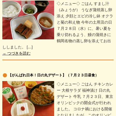
◇メニュー◇ ごはん すまし汁
（みょうが） うなぎ蒲焼蒸し卵
添え 夕顔とエビの冷し鉢 オクラ
と菊の和え物 今年の土用丑の日
７月２８日（水）に、暑い夏を
乗り切れるよう、鰻の蒲焼きに
鶴岡名物の蒸し卵を添えてお出
ししました。 […]
→
つづきを読む
【がんばれ日本！日の丸デザート】（７月２３日昼食）
◇メニュー◇ ごはん チキンカレ
ー 大根サラダ 福神漬け 日の丸
デザート 牛乳 ７月２３日、東京
オリンピックの開会式が行われ
ました。 コロナ禍における開催
となりましたが、このオリンピ