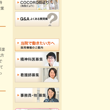
時
営業
田楽
地方
で
て
っ