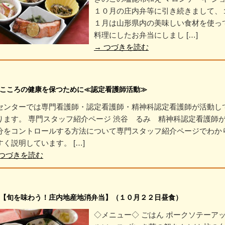
１０月の庄内弁等に引き続きまして、
１月は山形県内の美味しい食材を使っ
料理にしたお弁当にしまし […]
→
つづきを読む
こころの健康を保つために≪認定看護師活動≫
センターでは専門看護師・認定看護師・精神科認定看護師が活動し
ります。 専門スタッフ紹介ページ 渋谷 るみ 精神科認定看護師
分をコントロールする方法について専門スタッフ紹介ページでわか
すく説明しています。 […]
つづきを読む
【旬を味わう！庄内地産地消弁当】（１０月２２日昼食）
◇メニュー◇ ごはん ポークソテーア