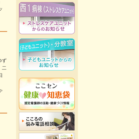
」
ッ
ゆず
、二
日
。
ゃ