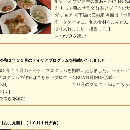
ルソース ずいき芋の蟹あんかけ 柿の
え もって菊のサラダ 洋梨とブドウの
ダ ジョア ※下線は庄内産 今回は「地
消」をテーマに、旬の食材をふんだん
取り入れました！担当し […]
→
つづきを読む
令和２年１１月のデイケアプログラムを掲載いたしました
和２年１１月のデイケアプログラムを掲載いたしました。 デイケア
プログラムの詳細はこちら⇒プログラムR02.11月(PDF形式・
03KB) １０月のプログラムはこちら
 […]
つづきを読む
【お月見膳】（１０月１日夕食）