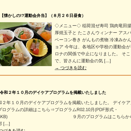
【懐かしの!?運動会弁当】（８月２６日昼食）
◇メニュー◇ 稲荷混ぜ寿司 鶏肉竜田
厚焼玉子と たこさんウィンナー アス
ベーコン巻き がんもの煮物 冷凍みかん
ョア 今年は、各地区や学校の運動会が
ロナの関係で中止になりました。 そこ
で、皆さんに運動会の気 […]
→
つづきを読む
令和２年１０月のデイケアプログラムを掲載いたしました
和２年１０月のデイケアプログラムを掲載いたしました。 デイケア
プログラムの詳細はこちら⇒プログラムR02.10月(PDF形式・
06KB) ９月のプログラムはこちらか
 […]
つづきを読む