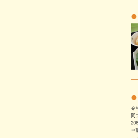
令
間
2
⇒部
→