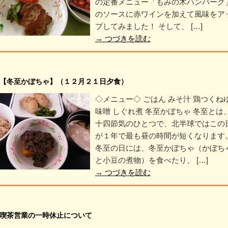
の定番メニュー「もみの木ハンバーグ
のソースに赤ワインを加えて風味をア
プしてみました！ そして、 […]
→
つづきを読む
【冬至かぼちゃ】（１２月２１日夕食）
◇メニュー◇ ごはん みそ汁 鶏つくね
味噌 しぐれ煮 冬至かぼちゃ 冬至とは
十四節気のひとつで、北半球ではこの
が１年で最も昼の時間が短くなります
冬至の日には、冬至かぼちゃ（かぼち
と小豆の煮物）を食べたり、 […]
→
つづきを読む
喫茶営業の一時休止について