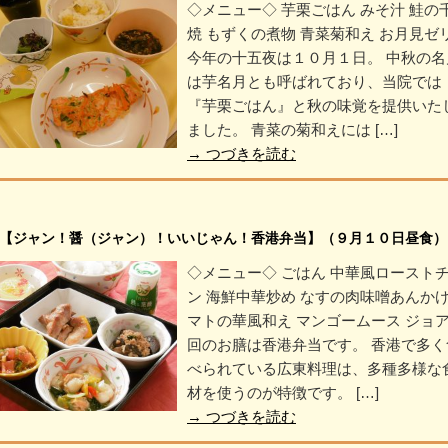
◇メニュー◇ 芋栗ごはん みそ汁 鮭の
焼 もずくの煮物 青菜菊和え お月見ゼ
今年の十五夜は１０月１日。 中秋の名
は芋名月とも呼ばれており、当院では
『芋栗ごはん』と秋の味覚を提供いた
ました。 青菜の菊和えには […]
→
つづきを読む
【ジャン！醤（ジャン）！いいじゃん！香港弁当】（９月１０日昼食）
◇メニュー◇ ごはん 中華風ロースト
ン 海鮮中華炒め なすの肉味噌あんかけ
マトの華風和え マンゴームース ジョア
回のお膳は香港弁当です。 香港で多く
べられている広東料理は、多種多様な
材を使うのが特徴です。 […]
→
つづきを読む