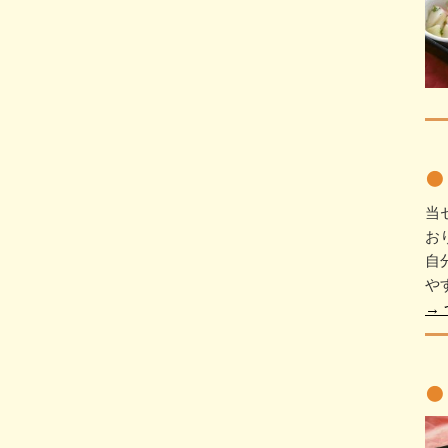
当
お
自
や
→