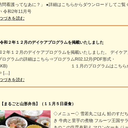
訪問看護ってなあに？」 ●詳細はこちらからダウンロードしてご覧
い 令和2年11月号
つづきを読む
令和２年１２月のデイケアプログラムを掲載いたしました
和２年１２月のデイケアプログラムを掲載いたしました。 デイケア
プログラムの詳細はこちら⇒プログラムR02.12月(PDF形式・
26KB) １１月のプログラムはこちら
 […]
つづきを読む
【まるごと山形弁当】（１１月５日昼食）
◇メニュー◇ 雪若丸ごはん 鮭のすだ
き 牛肉と里芋の煮物 フルーツ王国サ
きのこの塩昆布和え マロンケーキ ジ