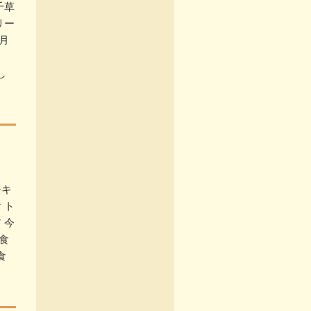
千草
リー
月
し
チキ
 ト
 今
食
食