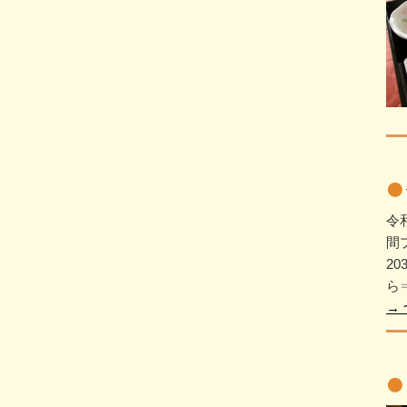
令
間
2
ら⇒
→