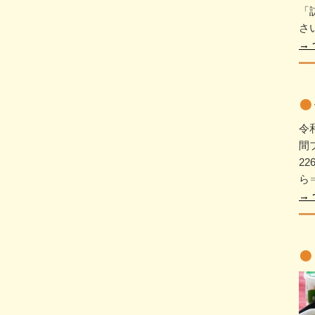
「
さ
→
令
間
2
ら⇒
→