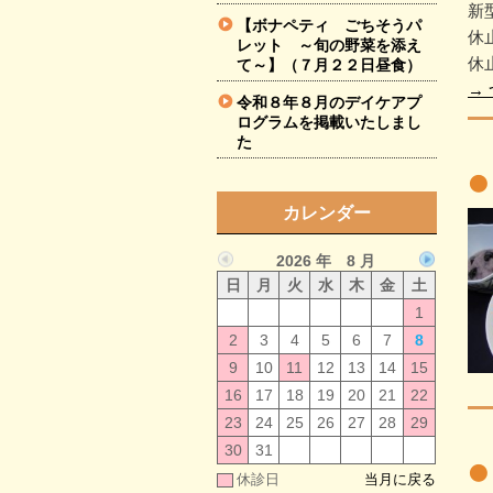
新
【ボナペティ ごちそうパ
休
レット ～旬の野菜を添え
休
て～】（７月２２日昼食）
→
令和８年８月のデイケアプ
ログラムを掲載いたしまし
た
カレンダー
2026 年 8 月
日
月
火
水
木
金
土
1
2
3
4
5
6
7
8
9
10
11
12
13
14
15
16
17
18
19
20
21
22
23
24
25
26
27
28
29
30
31
休診日
当月に戻る