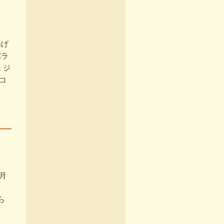
揚げ
パラ
 ジ
コ
月
ら