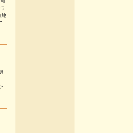
白和
サラ
産地
に
月
か