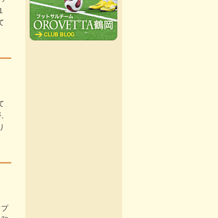
１
て
て
が、
り
ップ