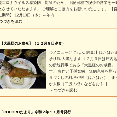
型コロナウイルス感染防止対策のため、下記日程で喫茶の営業を一
止させていただきます。 ご理解とご協力をお願いいたします。 【
止期間】 12月10日（木）～年内
つづきを読む
【大黒様のお歳夜】（１２月９日夕食）
◇メニュー◇ ごはん 納豆汁 はたはた
炒り鶏 大黒なます １２月９日は庄内
の伝統行事である『大黒様のお歳夜』
す。 豊作と子孫繁栄、無病息災を願っ
豆づくしの料理や鰰（はたはた）、ま
か大根（二股大根）などをお […]
→
つづきを読む
「COCOROだより」令和２年１１月号発行