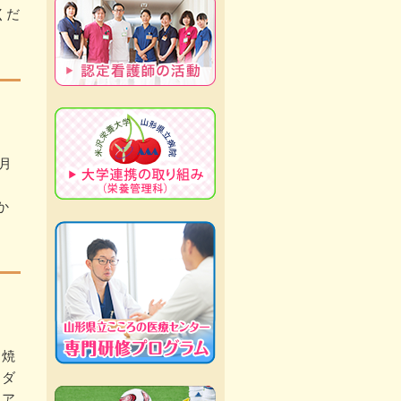
くだ
月
か
ち焼
ラダ
ョア