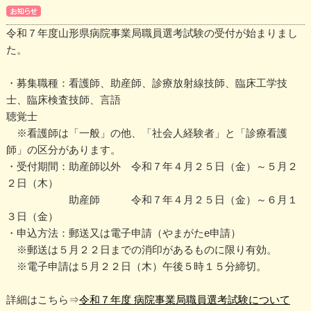
令和７年度山形県病院事業局職員選考試験の受付が始まりまし
た。
・募集職種：看護師、助産師、診療放射線技師、臨床工学技
士、臨床検査技師、言語
聴覚士
※看護師は「一般」の他、「社会人経験者」と「診療看護
師」の区分があります。
・受付期間：助産師以外 令和７年４月２５日（金）～５月２
２日（木）
助産師 令和７年４月２５日（金）～６月１
３日（金）
・申込方法：郵送又は電子申請（やまがたe申請）
※郵送は５月２２日までの消印があるものに限り有効。
※電子申請は５月２２日（木）午後５時１５分締切。
詳細はこちら⇒
令和７年度 病院事業局職員選考試験について