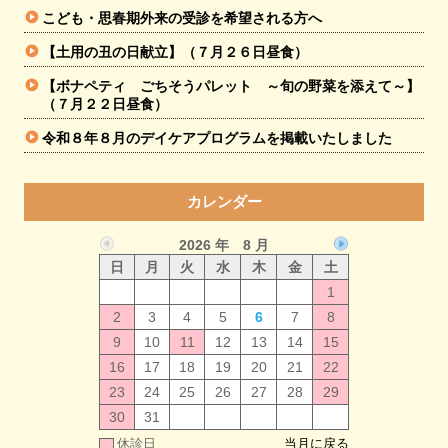
こども・思春期外来の受診を希望される方へ
【土用の丑の日献立】（７月２６日昼食）
【ボナペティ ごちそうパレット ～旬の野菜を添えて～】
（７月２２日昼食）
令和８年８月のデイケアプログラムを掲載いたしました
カレンダー
2026 年 8 月
日
月
火
水
木
金
土
1
2
3
4
5
6
7
8
9
10
11
12
13
14
15
16
17
18
19
20
21
22
23
24
25
26
27
28
29
30
31
休診日
当月に戻る