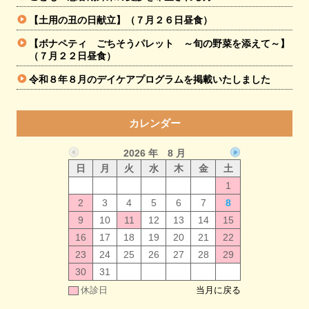
【土用の丑の日献立】（７月２６日昼食）
【ボナペティ ごちそうパレット ～旬の野菜を添えて～】
（７月２２日昼食）
令和８年８月のデイケアプログラムを掲載いたしました
カレンダー
2026 年 8 月
日
月
火
水
木
金
土
1
2
3
4
5
6
7
8
9
10
11
12
13
14
15
16
17
18
19
20
21
22
23
24
25
26
27
28
29
30
31
休診日
当月に戻る