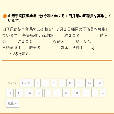
山形県病院事業局では令和５年７月１日採用の正職員を募集して
います。
山形県病院事業局では令和５年７月１日採用の正職員を募集し
ています。 募集職種：看護師 約２０名 助産
師 約１０名 薬剤師 約 ５名
言語聴覚士 若干名 臨床工学技士 […]
→
つづきを読む
12 / 64
« 先頭
«
...
8
9
10
11
12
13
14
15
16
17
...
30
40
50
60
...
»
最後 »