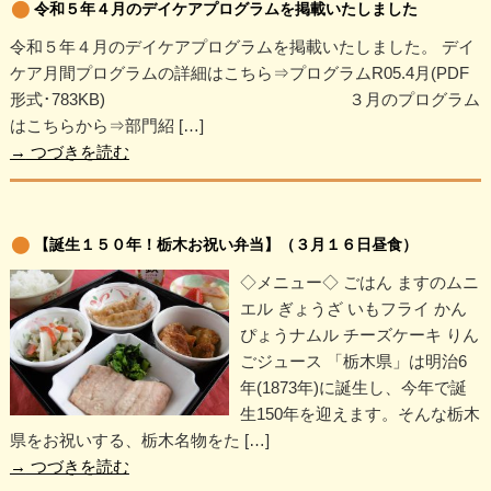
令和５年４月のデイケアプログラムを掲載いたしました
令和５年４月のデイケアプログラムを掲載いたしました。 デイ
ケア月間プログラムの詳細はこちら⇒プログラムR05.4月(PDF
形式･783KB) ３月のプログラム
はこちらから⇒部門紹 […]
→
つづきを読む
【誕生１５０年！栃木お祝い弁当】（３月１６日昼食）
◇メニュー◇ ごはん ますのムニ
エル ぎょうざ いもフライ かん
ぴょうナムル チーズケーキ りん
ごジュース 「栃木県」は明治6
年(1873年)に誕生し、今年で誕
生150年を迎えます。そんな栃木
県をお祝いする、栃木名物をた […]
→
つづきを読む