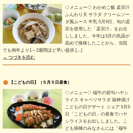
◇メニュー◇ わかめご飯 孟宗汁
ふんわり天 サラダ クリームソー
ダ風ムース 牛乳 5月9日、旬の孟
宗を使用した「孟宗汁」をお出
ししました。今年は3月の気温が
高めで推移したことから、当院
でも例年より1～2週間ほど早い提供 […]
→
つづきを読む
【こどもの日】（５月５日昼食）
◇メニュー◇ 端午の節句ハヤシ
ライス キャベツサラダ 福神漬け
こどもの日デザート ジョア 5月5
日「こどもの日」の昼食でハヤ
シライスをお出ししました。こ
ども病棟のみなさんには「端午