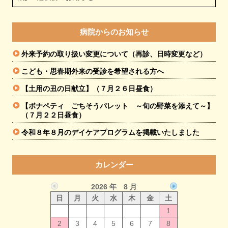
病院からのお知らせ
外来予約の取り扱い変更について（再診、日時変更など）
こども・思春期外来の受診を希望される方へ
【土用の丑の日献立】（７月２６日昼食）
【ボナペティ ごちそうパレット ～旬の野菜を添えて～】
（７月２２日昼食）
令和８年８月のデイケアプログラムを掲載いたしました
カレンダー
2026 年 8 月
日
月
火
水
木
金
土
1
2
3
4
5
6
7
8